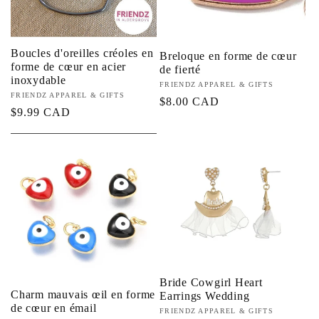
Boucles d'oreilles créoles en
Breloque en forme de cœur
forme de cœur en acier
de fierté
inoxydable
Fournisseur :
FRIENDZ APPAREL & GIFTS
Fournisseur :
FRIENDZ APPAREL & GIFTS
Prix
$8.00 CAD
Prix
$9.99 CAD
habituel
habituel
Bride Cowgirl Heart
Charm mauvais œil en forme
Earrings Wedding
de cœur en émail
Fournisseur :
FRIENDZ APPAREL & GIFTS