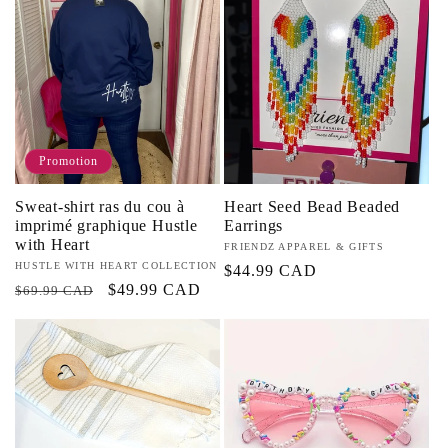
Promotion
Sweat-shirt ras du cou à
Heart Seed Bead Beaded
imprimé graphique Hustle
Earrings
with Heart
Fournisseur :
FRIENDZ APPAREL & GIFTS
Fournisseur :
HUSTLE WITH HEART COLLECTION
Prix
$44.99 CAD
Prix
Prix
$49.99 CAD
$69.99 CAD
habituel
habituel
promotionnel