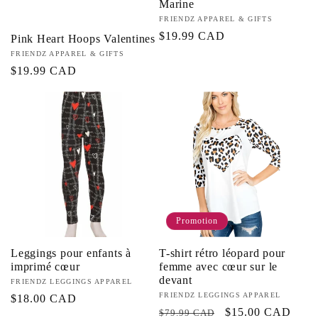
Marine
Fournisseur :
FRIENDZ APPAREL & GIFTS
Prix
$19.99 CAD
Pink Heart Hoops Valentines
habituel
Fournisseur :
FRIENDZ APPAREL & GIFTS
Prix
$19.99 CAD
habituel
Promotion
Leggings pour enfants à
T-shirt rétro léopard pour
imprimé cœur
femme avec cœur sur le
devant
Fournisseur :
FRIENDZ LEGGINGS APPAREL
Fournisseur :
FRIENDZ LEGGINGS APPAREL
Prix
$18.00 CAD
Prix
Prix
$15.00 CAD
$79.99 CAD
habituel