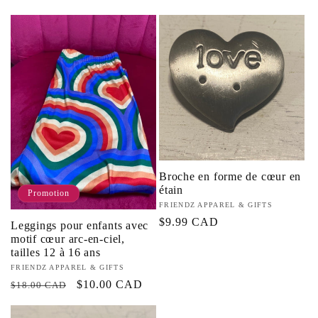
habituel
promotionnel
Broche en forme de cœur en
étain
Promotion
Fournisseur :
FRIENDZ APPAREL & GIFTS
Prix
$9.99 CAD
Leggings pour enfants avec
motif cœur arc-en-ciel,
habituel
tailles 12 à 16 ans
Fournisseur :
FRIENDZ APPAREL & GIFTS
Prix
Prix
$10.00 CAD
$18.00 CAD
habituel
promotionnel