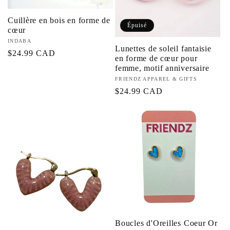
Cuillère en bois en forme de
Épuisé
cœur
Fournisseur :
INDABA
Lunettes de soleil fantaisie
Prix
$24.99 CAD
en forme de cœur pour
habituel
femme, motif anniversaire
Fournisseur :
FRIENDZ APPAREL & GIFTS
Prix
$24.99 CAD
habituel
Boucles d'Oreilles Coeur Or