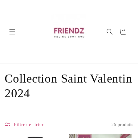
et
passer
au
contenu
Panier
C
Collection Saint Valentin
o
2024
l
l
Filtrer et trier
25 produits
e