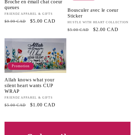
Broche en émail chat coeur
queues
Bousculer avec le coeur
Fournisseur :
FRIENDZ APPAREL & GIFTS
Sticker
Prix
Prix
$5.00 CAD
$9.99 CAD
Fournisseur :
HUSTLE WITH HEART COLLECTION
habituel
promotionnel
Prix
Prix
$2.00 CAD
$5.00 CAD
habituel
promotionnel
Promotion
Allah knows what your
silent heart wants CUP
WRAP
Fournisseur :
FRIENDZ APPAREL & GIFTS
Prix
Prix
$1.00 CAD
$5.00 CAD
habituel
promotionnel