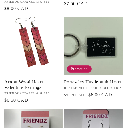
Fournisseur :
FRIENDZ APPAREL & GIFTS
Prix
$7.50 CAD
Prix
$8.00 CAD
habituel
habituel
Promotion
Arrow Wood Heart
Porte-clés Hustle with Heart
Valentine Earrings
Fournisseur :
HUSTLE WITH HEART COLLECTION
Fournisseur :
FRIENDZ APPAREL & GIFTS
Prix
Prix
$6.00 CAD
$9.99 CAD
Prix
$6.50 CAD
habituel
promotionnel
habituel