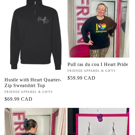
c
t
i
o
Pull ras du cou I Heart Pride
n
Fournisseur :
FRIENDZ APPAREL & GIFTS
Prix
$59.99 CAD
Hustle with Heart Quarter-
:
habituel
Zip Sweatshirt Top
Fournisseur :
FRIENDZ APPAREL & GIFTS
Prix
$69.99 CAD
habituel