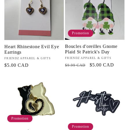
Promotion
Boucles d'oreilles Gnome
Heart Rhinestone Evil Eye
Plaid St Patrick's Day
Earrings
Fournisseur :
FRIENDZ APPAREL & GIFTS
Fournisseur :
FRIENDZ APPAREL & GIFTS
Prix
Prix
$5.00 CAD
Prix
$5.00 CAD
$9.99 CAD
habituel
promotionnel
habituel
Promotion
Promotion