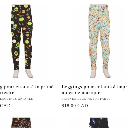
l
habituel
g pour enfant à imprimé
Leggings pour enfants à imp
rrestre
notes de musique
eur :
 LEGGINGS APPAREL
Fournisseur :
FRIENDZ LEGGINGS APPAREL
0 CAD
Prix
$18.00 CAD
l
habituel