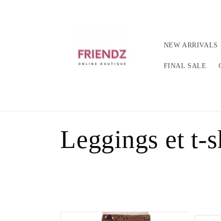
et
passer
au
contenu
NEW ARRIVALS
FINAL SALE
C
Leggings et t-s
o
l