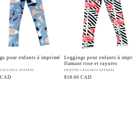
gs pour enfants à imprimé
Leggings pour enfants à imp
flamant rose et rayures
eur :
 LEGGINGS APPAREL
Fournisseur :
FRIENDZ LEGGINGS APPAREL
0 CAD
Prix
$18.00 CAD
l
habituel