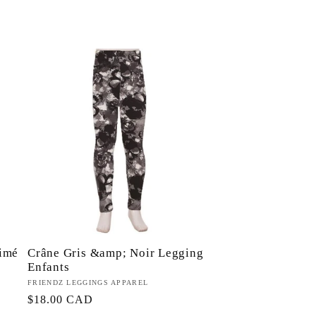
rimé
Crâne Gris &amp; Noir Legging
e
Enfants
Fournisseur :
FRIENDZ LEGGINGS APPAREL
Prix
$18.00 CAD