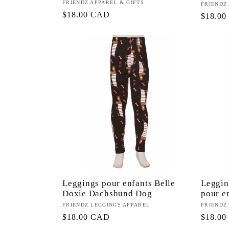
:
Fournisseur :
FRIENDZ APPAREL & GIFTS
Fourniss
FRIENDZ
Prix
$18.00 CAD
Prix
$18.0
habituel
habitue
Leggings pour enfants Belle
Legging
Doxie Dachshund Dog
pour e
Fournisseur :
FRIENDZ LEGGINGS APPAREL
Fourniss
FRIENDZ
Prix
$18.00 CAD
Prix
$18.0