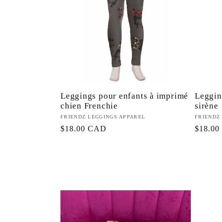
Leggings pour enfants à imprimé
Leggin
chien Frenchie
sirène
Fournisseur :
FRIENDZ LEGGINGS APPAREL
Fourniss
FRIENDZ
Prix
$18.00 CAD
Prix
$18.0
habituel
habitue