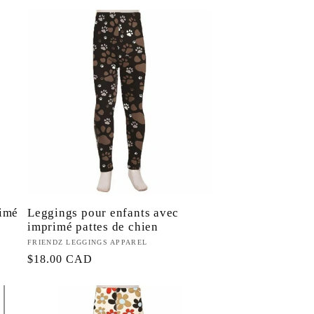
habituel
rimé
Leggings pour enfants avec
imprimé pattes de chien
Fournisseur :
FRIENDZ LEGGINGS APPAREL
Prix
$18.00 CAD
habituel