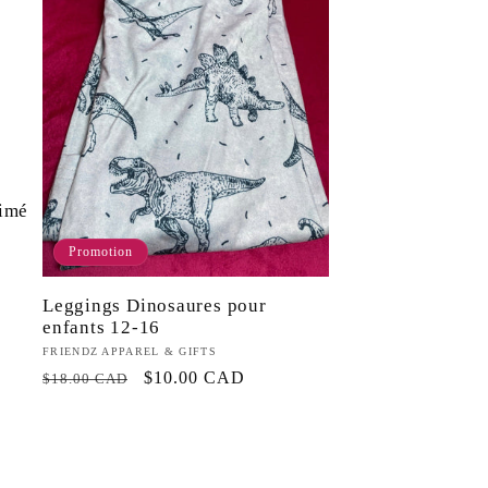
rimé
Promotion
Leggings Dinosaures pour
enfants 12-16
Fournisseur :
FRIENDZ APPAREL & GIFTS
Prix
Prix
$10.00 CAD
$18.00 CAD
habituel
promotionnel