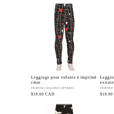
habituel
habitue
Leggings pour enfants à imprimé
Leggin
cœur
extrate
Fournisseur :
FRIENDZ LEGGINGS APPAREL
Fourniss
FRIENDZ
Prix
$18.00 CAD
Prix
$18.0
habituel
habitue