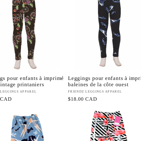
gs pour enfants à imprimé
Leggings pour enfants à imp
intage printaniers
baleines de la côte ouest
eur :
 LEGGINGS APPAREL
Fournisseur :
FRIENDZ LEGGINGS APPAREL
0 CAD
Prix
$18.00 CAD
l
habituel