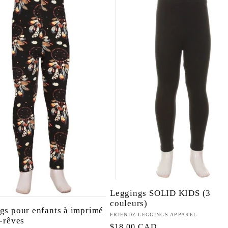
Leggings SOLID KIDS (3
couleurs)
gs pour enfants à imprimé
Fournisseur :
FRIENDZ LEGGINGS APPAREL
e-rêves
Prix
$18.00 CAD