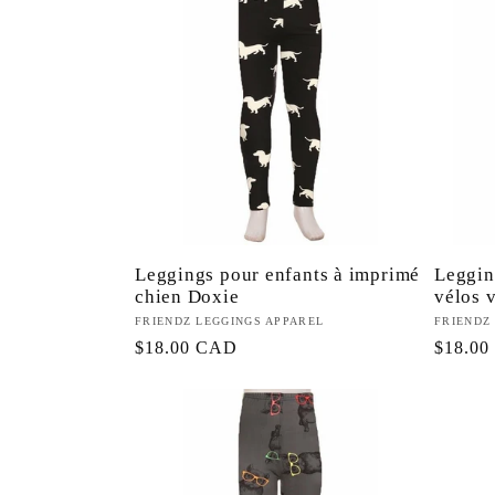
Leggings pour enfants à imprimé
Leggin
chien Doxie
vélos v
Fournisseur :
FRIENDZ LEGGINGS APPAREL
Fourniss
FRIENDZ
Prix
$18.00 CAD
Prix
$18.0
habituel
habitue