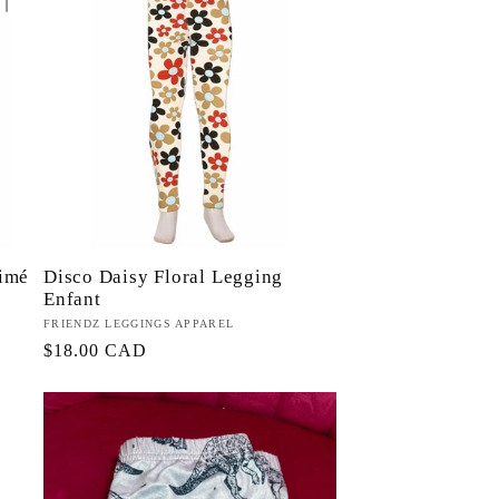
rimé
Disco Daisy Floral Legging
Enfant
Fournisseur :
FRIENDZ LEGGINGS APPAREL
Prix
$18.00 CAD
habituel