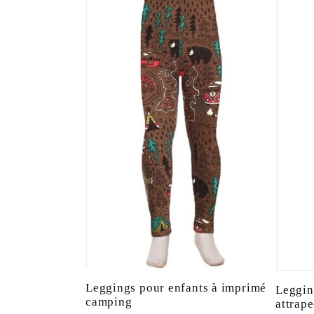
l
e
c
t
i
o
n
Leggings pour enfants à imprimé
Leggin
camping
attrap