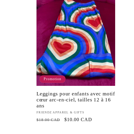
Promotion
Leggings pour enfants avec motif
cœur arc-en-ciel, tailles 12 à 16
ans
Fournisseur :
FRIENDZ APPAREL & GIFTS
Prix
Prix
$10.00 CAD
$18.00 CAD
habituel
promotionnel