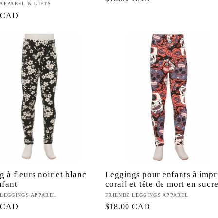
eur :
 APPAREL & GIFTS
habituel
0 CAD
l
 à fleurs noir et blanc
Leggings pour enfants à imp
nfant
corail et tête de mort en sucr
eur :
 LEGGINGS APPAREL
Fournisseur :
FRIENDZ LEGGINGS APPAREL
0 CAD
Prix
$18.00 CAD