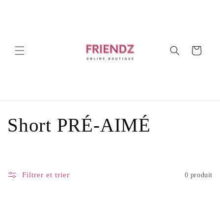
et
passer
au
contenu
Panier
C
Short PRÉ-AIMÉ
o
l
Filtrer et trier
0 produit
l
e