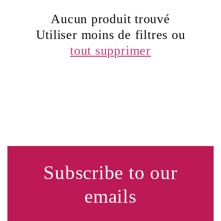
c
Aucun produit trouvé
Utiliser moins de filtres ou
t
tout supprimer
i
o
n
:
Subscribe to our
emails