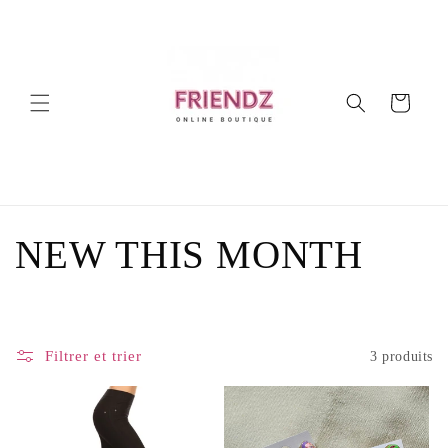
et
passer
au
contenu
Panier
C
NEW THIS MONTH
o
l
Filtrer et trier
3 produits
l
e