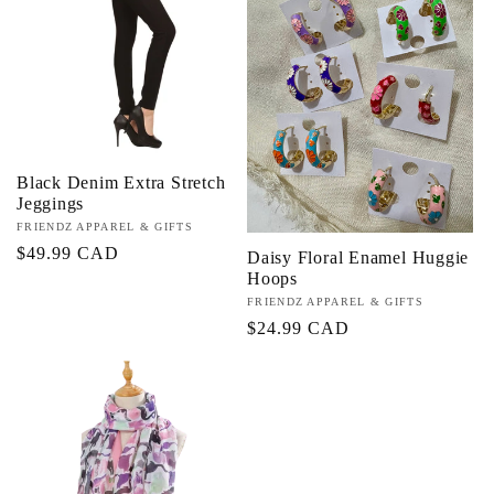
c
t
i
Black Denim Extra Stretch
o
Jeggings
Fournisseur :
FRIENDZ APPAREL & GIFTS
n
Prix
$49.99 CAD
Daisy Floral Enamel Huggie
Hoops
habituel
:
Fournisseur :
FRIENDZ APPAREL & GIFTS
Prix
$24.99 CAD
habituel