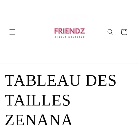
et
passer
au
contenu
Panier
TABLEAU DES
TAILLES
ZENANA